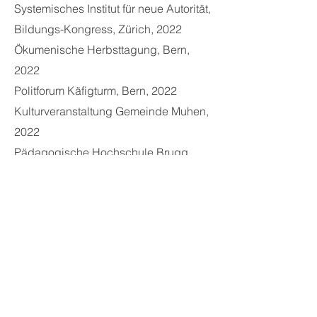
Systemisches Institut für neue Autorität,
Bildungs-Kongress, Zürich, 2022
Ökumenische Herbsttagung, Bern,
2022
Politforum Käfigturm, Bern, 2022
Kulturveranstaltung Gemeinde Muhen,
2022
Pädagogische Hochschule Brugg,
2023
Erzählcafé, Weiterbildungstagung,
Olten, 2023
Kulturveranstaltung Biberburg,
Hirschtal, 2023
Tour de Lorraine, Bern, 2023
Ethik Talk, St. Gallen, 2023
Living Library, Fribourg, 2023